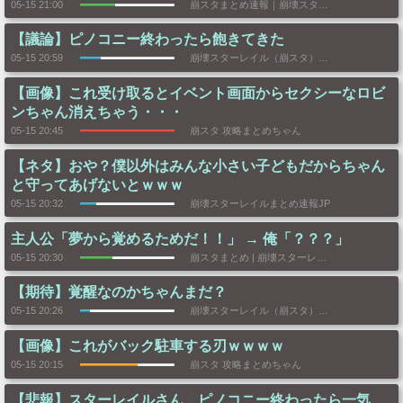
05-15 21:00
崩スタまとめ速報｜崩壊スターレイルまとめ
【議論】ピノコニー終わったら飽きてきた
05-15 20:59
崩壊スターレイル（崩スタ）攻略まとめGS
【画像】これ受け取るとイベント画面からセクシーなロビ
ンちゃん消えちゃう・・・
05-15 20:45
崩スタ 攻略まとめちゃん
【ネタ】おや？僕以外はみんな小さい子どもだからちゃん
と守ってあげないとｗｗｗ
05-15 20:32
崩壊スターレイルまとめ速報JP
主人公「夢から覚めるためだ！！」 → 俺「？？？」
05-15 20:30
崩スタまとめ | 崩壊スターレイル速報
【期待】覚醒なのかちゃんまだ？
05-15 20:26
崩壊スターレイル（崩スタ）攻略まとめGS
【画像】これがバック駐車する刃ｗｗｗｗ
05-15 20:15
崩スタ 攻略まとめちゃん
【悲報】スターレイルさん、ピノコニー終わったら一気