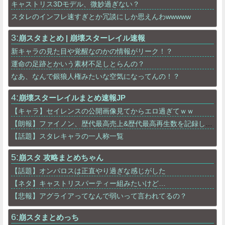
キャストリス3Dモデル、微妙過ぎない？
スタレのインフレ速すぎとか冗談にしか思えんわwwwww
3:
崩スタまとめ | 崩壊スターレイル速報
新キャラの見た目や覚醒なのかの情報がリーク！？
運命の足跡とかいう素材不足しとらんの？
なあ、なんで銀狼人権みたいな空気になってんの！？
4:
崩壊スターレイルまとめ速報JP
【キャラ】セイレンスの公開画像見てからエロ過ぎてｗｗ
【朗報】ファイノン、歴代最高売上&歴代最高再生数を記録しスタレの顔となるｗｗｗ
【話題】スタレキャラの一人称一覧
5:
崩スタ 攻略まとめちゃん
【話題】オンパロスは正直やり過ぎな感じがした
【ネタ】キャストリスパーティー組みたいけど…
【悲報】アグライアってなんで弱いって言われてるの？
6:
崩スタまとめっち