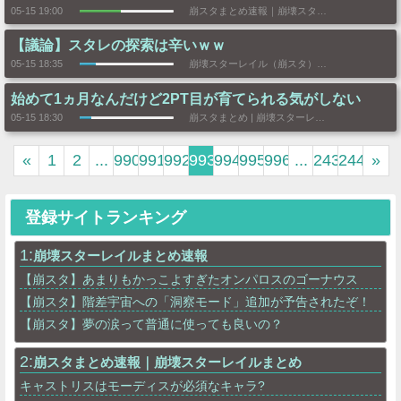
05-15 19:00
崩スタまとめ速報｜崩壊スターレイルまとめ
【議論】スタレの探索は辛いｗｗ
05-15 18:35
崩壊スターレイル（崩スタ）攻略まとめGS
始めて1ヵ月なんだけど2PT目が育てられる気がしない
05-15 18:30
崩スタまとめ | 崩壊スターレイル速報
«
1
2
...
990
991
992
993
994
995
996
...
2439
2440
»
登録サイトランキング
1:
崩壊スターレイルまとめ速報
【崩スタ】あまりもかっこよすぎたオンパロスのゴーナウス
【崩スタ】階差宇宙への「洞察モード」追加が予告されたぞ！
【崩スタ】夢の涙って普通に使っても良いの？
2:
崩スタまとめ速報｜崩壊スターレイルまとめ
キャストリスはモーディスが必須なキャラ?