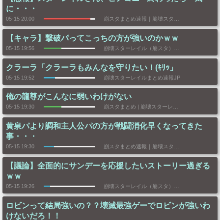
に・・・
05-15 20:00
崩スタまとめ速報｜崩壊スターレイルまとめ
【キャラ】撃破パってこっちの方が強いのかｗｗ
05-15 19:56
崩壊スターレイル（崩スタ）攻略まとめGS
クラーラ「クラーラもみんなを守りたい！(ｷﾘｯ」
05-15 19:52
崩壊スターレイルまとめ速報JP
俺の龍尊がこんなに弱いわけがない
05-15 19:30
崩スタまとめ | 崩壊スターレイル速報
黄泉パより調和主人公パの方が戦闘消化早くなってきた
事・・・
05-15 19:30
崩スタまとめ速報｜崩壊スターレイルまとめ
【議論】全面的にサンデーを応援したいストーリー過ぎる
ｗｗ
05-15 19:26
崩壊スターレイル（崩スタ）攻略まとめGS
ロビンって結局強いの？？壊滅最強ゲーでロビンが強いわ
けないだろ！！